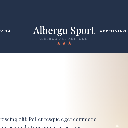
IVITÀ
APPENNINO
ipiscing elit. Pellentesque eget commodo
ellentesque dictum sem eget cursus