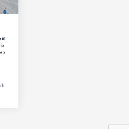
0 m
rio
oso
.
 di