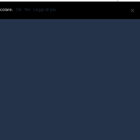
colare.
Ok
No
Leggi di più
VA: 01918880475 - C.F.01918880475 - testi e foto
ergosport@abetone.com