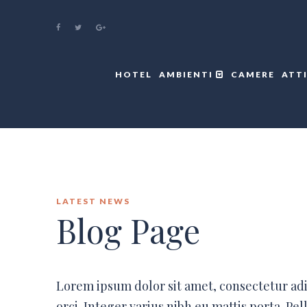
HOTEL
AMBIENTI
CAMERE
ATT
LATEST NEWS
Blog Page
Lorem ipsum dolor sit amet, consectetur ad
orci. Integer varius nibh eu mattis porta. P