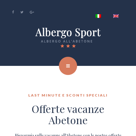
LAST MINUTE E SCONTI SPECIALI
Offerte vacanze
Abetone
Risparmia sulle vacanze all'Abetone con le nostre offerte