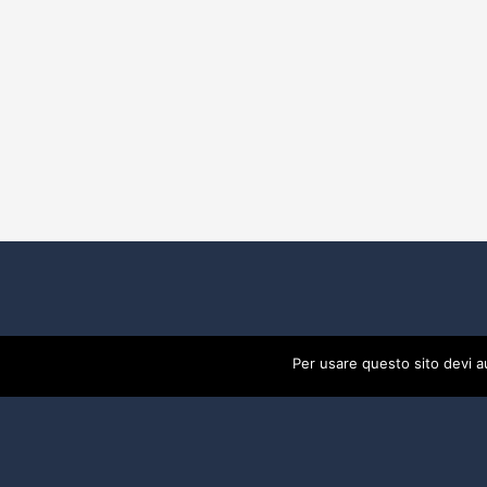
Per usare questo sito devi a
2017 Developed By
Piramedia Srl
- P:IVA 0191888