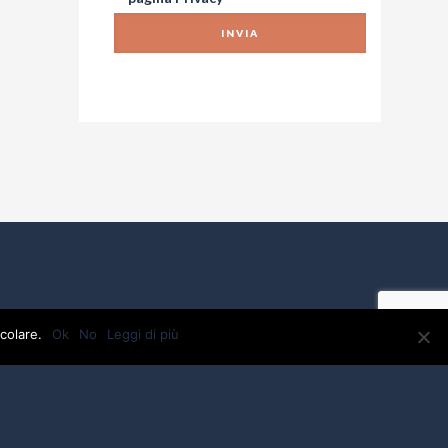
colare.
Ok
No
Leggi di più
VA: 01918880475 - C.F.01918880475 - testi e foto