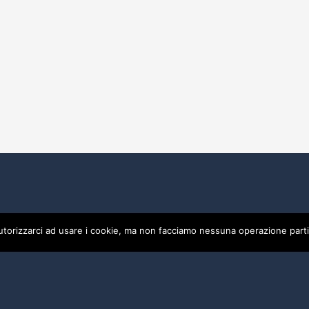
utorizzarci ad usare i cookie, ma non facciamo nessuna operazione parti
0475
Privacy
Credits by ALBERGO SPORT DI CIACCI ENRICA - P.I
by ALBERGO SPORT DI CIACCI ENRICA