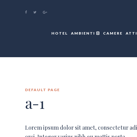
HOTEL
AMBIENTI
CAMERE
ATT
DEFAULT PAGE
a-1
Lorem ipsum dolor sit amet, consectetur ad
orci. Integer varius nibh eu mattis porta.