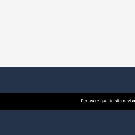
Per usare questo sito devi a
2017 Developed By
Piramedia Srl
- P:IVA 0191888