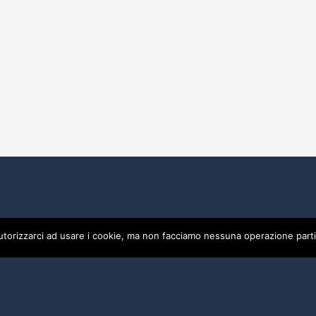
utorizzarci ad usare i cookie, ma non facciamo nessuna operazione parti
0475
Privacy
Credits by ALBERGO SPORT DI CIACCI ENRICA - P.I
by ALBERGO SPORT DI CIACCI ENRICA