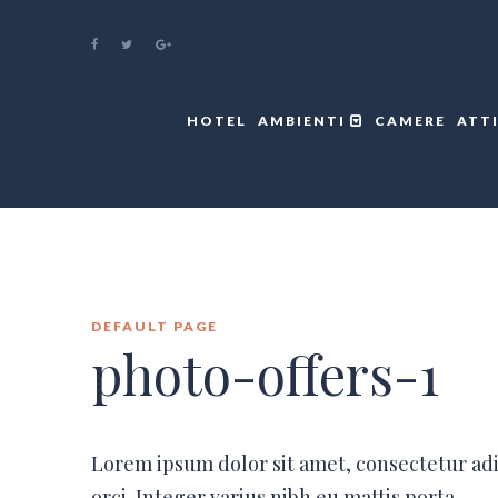
HOTEL
AMBIENTI
CAMERE
ATT
DEFAULT PAGE
photo-offers-1
Lorem ipsum dolor sit amet, consectetur ad
orci. Integer varius nibh eu mattis porta.