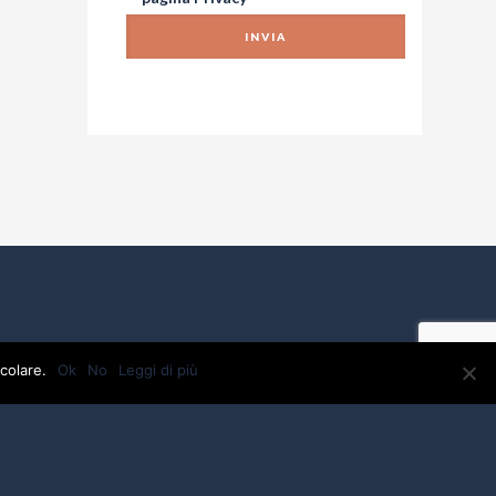
colare.
Ok
No
Leggi di più
VA: 01918880475 - C.F.01918880475 - testi e foto