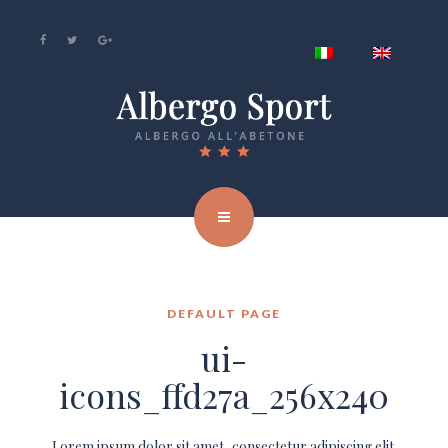
DEFAULT PAGE
ui-
icons_ffd27a_256x240
Lorem ipsum dolor sit amet, consectetur adipiscing elit.