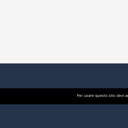
Per usare questo sito devi a
2017 Developed By
Piramedia Srl
- P:IVA 0191888