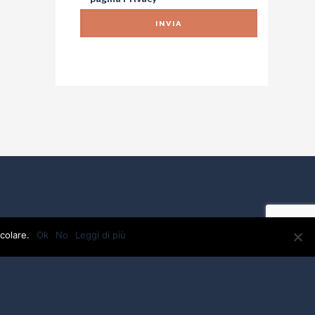
colare.
Ok
No
Leggi di più
VA: 01918880475 - C.F.01918880475 - testi e foto