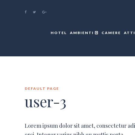
HOTEL
AMBIENTI
CAMERE
ATT
DEFAULT PAGE
user-3
Lorem ipsum dolor sit amet, consectetur ad
orci. Integer varius nibh eu mattis porta.