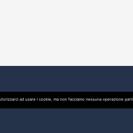
utorizzarci ad usare i cookie, ma non facciamo nessuna operazione parti
0475
Privacy
Credits by ALBERGO SPORT DI CIACCI ENRICA - P.I
by ALBERGO SPORT DI CIACCI ENRICA