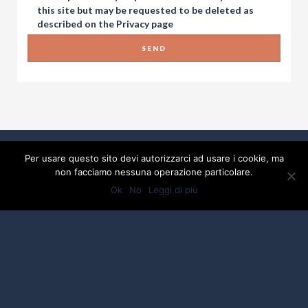
this site but may be requested to be deleted as
described on the
Privacy
page
Per usare questo sito devi autorizzarci ad usare i cookie, ma
non facciamo nessuna operazione particolare.
Ok
No
Leggi di più
2017 Developed By
Piramedia Srl
- P:IVA
01918880475
Privacy
Credits by ALBERGO SPORT
DI CIACCI ENRICA - P.IVA: 01918880475 -
C.F.01918880475 - testi e foto by ALBERGO SPORT