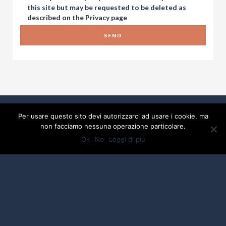
this site but may be requested to be deleted as
described on the
Privacy
page
Per usare questo sito devi autorizzarci ad usare i cookie, ma
non facciamo nessuna operazione particolare.
Ok
No
Leggi di più
2017 Developed By
Piramedia Srl
- P:IVA
01918880475
Privacy
Credits by ALBERGO SPORT
DI CIACCI ENRICA - P.IVA: 01918880475 -
C.F.01918880475 - testi e foto by ALBERGO SPORT