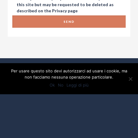
this site but may be requested to be deleted as
described on the
Privacy
page
Per usare questo sito devi autorizzarci ad usare i cookie, ma
non facciamo nessuna operazione particolare.
Ok
No
Leggi di più
2017 Developed By
Piramedia Srl
- P:IVA
01918880475
Privacy
Credits by ALBERGO SPORT
DI CIACCI ENRICA - P.IVA: 01918880475 -
C.F.01918880475 - testi e foto by ALBERGO SPORT