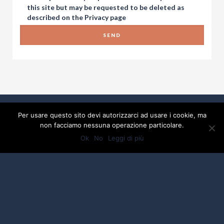
this site but may be requested to be deleted as
described on the
Privacy
page
Per usare questo sito devi autorizzarci ad usare i cookie, ma
non facciamo nessuna operazione particolare.
Ok
No
Leggi di più
2017 Developed By
Piramedia Srl
- P:IVA
01918880475
Privacy
Credits by ALBERGO SPORT
DI CIACCI ENRICA - P.IVA: 01918880475 -
C.F.01918880475 - testi e foto by ALBERGO SPORT