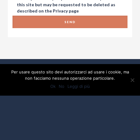
this site but may be requested to be deleted as
described on the
Privacy
page
Per usare questo sito devi autorizzarci ad usare i cookie, ma
non facciamo nessuna operazione particolare.
Ok
No
Leggi di più
2017 Developed By
Piramedia Srl
- P:IVA
01918880475
Privacy
Credits by ALBERGO SPORT
DI CIACCI ENRICA - P.IVA: 01918880475 -
C.F.01918880475 - testi e foto by ALBERGO SPORT