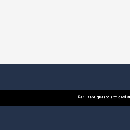
Per usare questo sito devi a
2017 Developed By
Piramedia Srl
- P:IVA 0191888