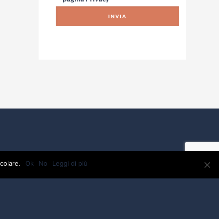
colare.
Ok
No
Leggi di più
VA: 01918880475 - C.F.01918880475 - testi e foto