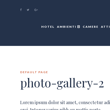
HOTEL
AMBIENTI
CAMERE
ATT
DEFAULT PAGE
photo-gallery-2
Lorem ipsum dolor sit amet, consectetur ad
orci. Integer varius nibh eu mattis porta.