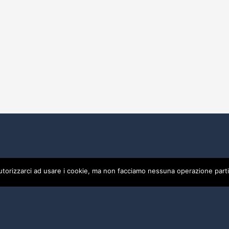
utorizzarci ad usare i cookie, ma non facciamo nessuna operazione parti
0475
Privacy
Credits by ALBERGO SPORT DI CIACCI ENRICA - P.I
by ALBERGO SPORT DI CIACCI ENRICA