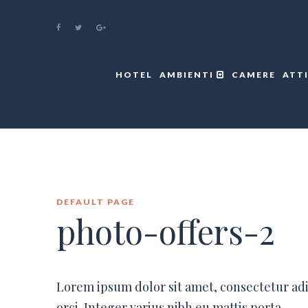
HOTEL
AMBIENTI
CAMERE
ATT
DEFAULT PAGE
photo-offers-2
Lorem ipsum dolor sit amet, consectetur ad
orci. Integer varius nibh eu mattis porta.