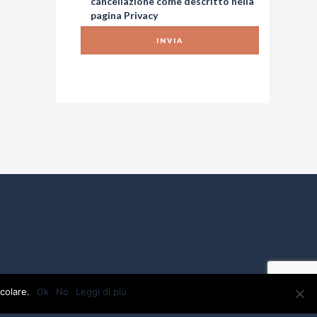
cancellazione come descritto nella
pagina
Privacy
colare.
Ok
No
Leggi di più