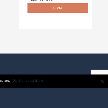
colare.
Ok
No
Leggi di più
VA: 01918880475 - C.F.01918880475 - testi e foto