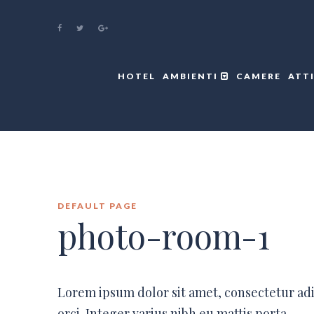
HOTEL
AMBIENTI
CAMERE
ATT
DEFAULT PAGE
photo-room-1
Lorem ipsum dolor sit amet, consectetur ad
orci. Integer varius nibh eu mattis porta.