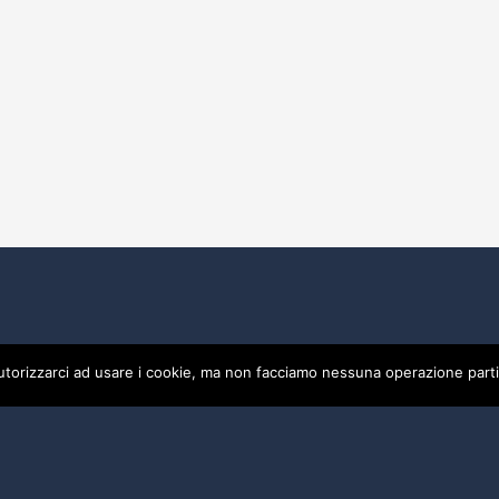
utorizzarci ad usare i cookie, ma non facciamo nessuna operazione parti
0475
Privacy
Credits by ALBERGO SPORT DI CIACCI ENRICA - P.I
by ALBERGO SPORT DI CIACCI ENRICA