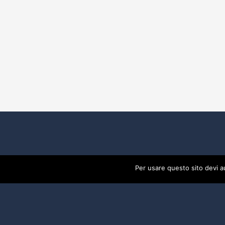
Per usare questo sito devi a
2017 Developed By
Piramedia Srl
- P:IVA 0191888