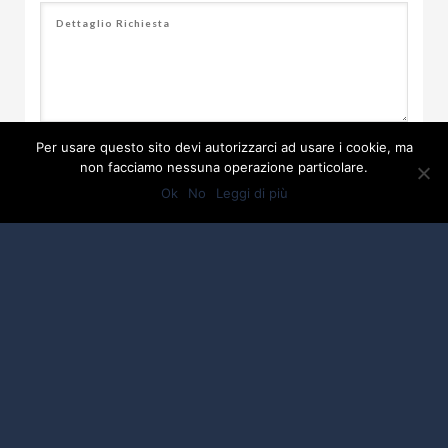
Autorizzo il sito a gestire i miei dati per
Per usare questo sito devi autorizzarci ad usare i cookie, ma
rispondere alla mia richiesta. I dati potranno
non facciamo nessuna operazione particolare.
essere salvati all'interno di questo sito ma potrà
Ok
No
Leggi di più
essere richiesta la loro cancellazione come descritto
nella pagina
Privacy