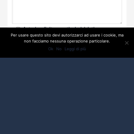
Autorizzo il sito a gestire i miei dati per
rispondere alla mia richiesta. I dati potranno
Per usare questo sito devi autorizzarci ad usare i cookie, ma
essere salvati all'interno di questo sito ma potrà
non facciamo nessuna operazione particolare.
essere richiesta la loro cancellazione come descritto
Ok
No
Leggi di più
nella pagina
Privacy