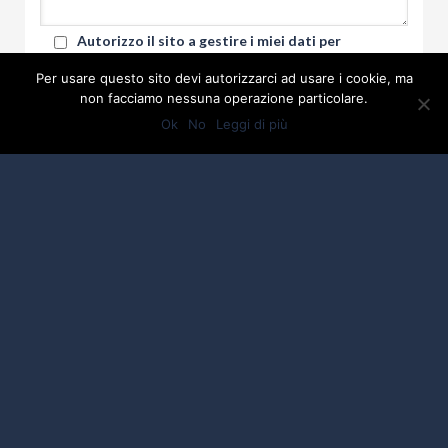
Autorizzo il sito a gestire i miei dati per
rispondere alla mia richiesta. I dati potranno
Per usare questo sito devi autorizzarci ad usare i cookie, ma
essere salvati all'interno di questo sito ma potrà
non facciamo nessuna operazione particolare.
essere richiesta la loro cancellazione come descritto
nella pagina
Privacy
Ok
No
Leggi di più